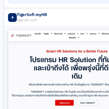
TigerSoft myHR
6
tigersoft.co.th