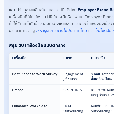
และไม่ว่าคุณจะเลือกโปรแกรม HR ตัวไหน
Employer Brand คือ
เครื่องมือที่ใช่ทำให้งาน HR มีประสิทธิภาพ แต่ Employer Brand ที
ทำให้ "คนที่ใช่" เข้ามาสมัครตั้งแต่แรก การเติมตำแหน่งยังเริ
ประกาศที่ชัด: ดู
วิธีหาผู้สมัครงานในประเทศไทย
และ
เว็บไซต์ประ
สรุป 10 เครื่องมือแบบตาราง
เครื่องมือ
หมวด
เหมาะกับ
Best Places to Work Survey
Engagement
วินิจฉัย
retent
/ วัฒนธรรม
ซื้อเครื่องมือ
เพิ่
Empeo
Cloud HRIS
ลา เข้างาน เงิน
เบาๆ สำหรับ S
Humanica Workplaze
HCM +
เงินเดือนและ H
Outsourcing
outsourcing ระ