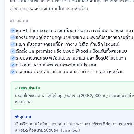
และ Enterprise จำนวนมาก ได้รับความเชื่อถือในอุตสาหกรรมการผลิ
สำหรับการรองรับเงินเดือนไทยกรณีซับซ้อน
ฟีเจอร์เด่น
ชุด HR ไทยครบวงจร: เงินเดือน เข้างาน ลา สวัสดิการ อบรม แล
รองรับการปฏิบัติตามกฎหมายไทยและแบบฟอร์มราชการครบถ้วน
เหมาะกับอุตสาหกรรมที่มีกะทำงาน (ผลิต ค้าปลีก โรงแรม)
ติดตั้ง On-premise หรือ Cloud ฟีเจอร์เหมือนกันทั้งสองแบบ
ระบบรายงานครบ พร้อมแบบรายงานไทยสำเร็จรูปจำนวนมาก
ที่ปรึกษาและทีมซัพพอร์ตภาษาไทยในประเทศ
ประวัติผลิตภัณฑ์ยาวนาน เคสซับซ้อนต่าง ๆ มีเอกสารพร้อม
✅ เหมาะสำหรับ
บริษัทไทยขนาดกลางถึงใหญ่ (พนักงาน 200-2,000 คน) ที่มีพนักงานท
หลายสาขา
💎 จุดเด่น
เงินเดือนเคสซับซ้อน หลายกะ หลายสาขา หลายอัตรา ที่ต้องคำนวณตา
ละเอียด คือสนามถนัดของ HumanSoft