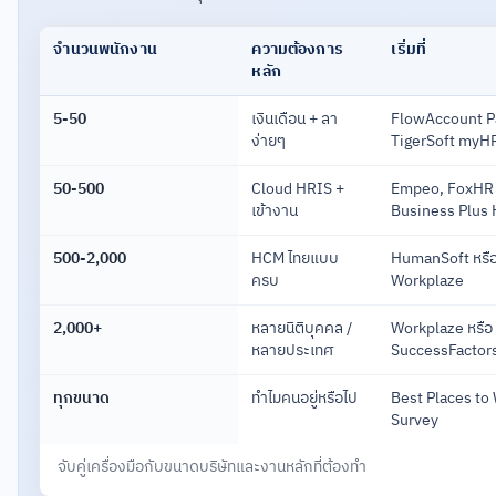
จำนวนพนักงาน
ความต้องการ
เริ่มที่
หลัก
5-50
เงินเดือน + ลา
FlowAccount Pa
ง่ายๆ
TigerSoft myH
50-500
Cloud HRIS +
Empeo, FoxHR 
เข้างาน
Business Plus
500-2,000
HCM ไทยแบบ
HumanSoft หรื
ครบ
Workplaze
2,000+
หลายนิติบุคคล /
Workplaze หรือ
หลายประเทศ
SuccessFactor
ทุกขนาด
ทำไมคนอยู่หรือไป
Best Places to
Survey
จับคู่เครื่องมือกับขนาดบริษัทและงานหลักที่ต้องทำ