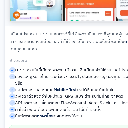
หนึ่งในโปรแกรม HRIS บนคลาวด์ที่ได้รับความนิยมมากที่สุดในกลุ่ม
ลา การเข้างาน เงินเดือน และค่าใช้จ่าย ไว้ในแพลตฟอร์มเดียวที่เป็น
ภ
ได้สนุกบนมือถือ
ฟีเจอร์เด่น
HRIS ครบในที่เดียว: ลางาน เข้างาน เงินเดือน ค่าใช้จ่าย และโปร
รองรับกฎหมายไทยครบถ้วน: ภ.ง.ด.1, ประกันสังคม, กองทุนสำรองเ
Slip
แอปพนักงานออกแบบ
Mobile-first
ทั้ง iOS และ Android
ลงเวลาด้วยจดจำใบหน้าและ GPS เหมาะสำหรับทีมที่กระจายตัว
API สาธารณะเชื่อมต่อกับ FlowAccount, Xero, Slack และ Line
ค่าใช้จ่ายต่อเดือนต่อพนักงานชัดเจน ไม่มีค่าติดตั้ง
ทีมซัพพอร์ต
ภาษาไทย
ตลอดการใช้งาน