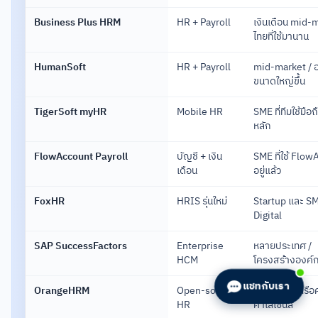
Business Plus HRM
HR + Payroll
เงินเดือน mid-
ไทยที่ใช้มานาน
HumanSoft
HR + Payroll
mid-market / 
ขนาดใหญ่ขึ้น
TigerSoft myHR
Mobile HR
SME ที่ทีมใช้มือถ
หลัก
FlowAccount Payroll
บัญชี + เงิน
SME ที่ใช้ Flo
เดือน
อยู่แล้ว
FoxHR
HRIS รุ่นใหม่
Startup และ S
Digital
SAP SuccessFactors
Enterprise
หลายประเทศ /
HCM
โครงสร้างองค์ก
แชทกับเรา
OrangeHRM
Open-source
Self-host
หรือ
HR
ค่าไลเซนส์