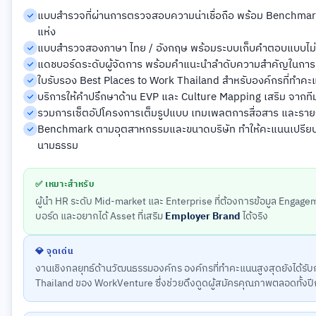
แบบสำรวจที่ผ่านการตรวจสอบความน่าเชื่อถือ พร้อม Benchmark
แห่ง
แบบสำรวจสองภาษา ไทย / อังกฤษ พร้อมระบบเก็บคำตอบแบบไม่
แดชบอร์ดระดับผู้จัดการ พร้อมคำแนะนำลำดับความสำคัญในการ
ใบรับรอง Best Places to Work Thailand สำหรับองค์กรที่ทำคะ
บริการให้คำปรึกษาด้าน EVP และ Culture Mapping เสริม จาก
รวมการเซ็ตอัปโครงการเต็มรูปแบบ เทมเพลตการสื่อสาร และราย
Benchmark ตามอุตสาหกรรมและขนาดบริษัท ทำให้คะแนนเปรียบเที
นามธรรม
✅ เหมาะสำหรับ
ผู้นำ HR ระดับ Mid-market และ Enterprise ที่ต้องการข้อมูล Engag
บอร์ด และอยากได้ Asset ที่เสริม
Employer Brand
ได้จริง
💎 จุดเด่น
งานเชิงกลยุทธ์ด้านวัฒนธรรมองค์กร องค์กรที่ทำคะแนนสูงสุดยังได้รั
Thailand ของ WorkVenture ซึ่งช่วยดึงดูดผู้สมัครคุณภาพตลอดทั้งปี