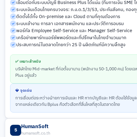
เชื่อมต่อกับระบบบัญชี Business Plus ได้แน่น (ทีมการเงิน SME ไ
ระบบเงินเดือนไทยครบวงจร: ภ.ง.ด.1/3/53, ประกันสังคม, กองท
ติดตั้งได้ทั้ง On-premise และ Cloud ตามที่คุณต้องการ
ระบบเข้างาน การลา เอกสารพนักงาน และประวัติการอบรม
พอร์ทัล Employee Self-Service และ Manager Self-Service
เครือข่ายพาร์ทเนอร์ซัพพอร์ตและที่ปรึกษาในไทยจำนวนมาก
ประสบการณ์ในตลาดไทยกว่า 25 ปี ผลิตภัณฑ์มีความลึกสูง
✅ เหมาะสำหรับ
บริษัทไทย Mid-market ที่ก่อตั้งมานาน (พนักงาน 50-1,000 คน) โดยเฉพ
Plus อยู่แล้ว
💎 จุดเด่น
การเชื่อมต่อระหว่างฝ่ายการเงินและ HR หากบัญชีและ HR ต้องใช้ข้อมูล
จากแหล่งเดียวกัน Bplus คือตัวเลือกที่ลื่นไหลที่สุดในตลาดไทย
HumanSoft
5
humansoft.co.th