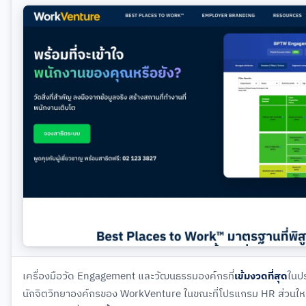
เครื่องมือวัด Engagement และวัฒนธรรมองค์กรที่
เข้มงวดที่สุด
ในป
นักจิตวิทยาองค์กรของ WorkVenture ในขณะที่โปรแกรม HR ส่วนใ